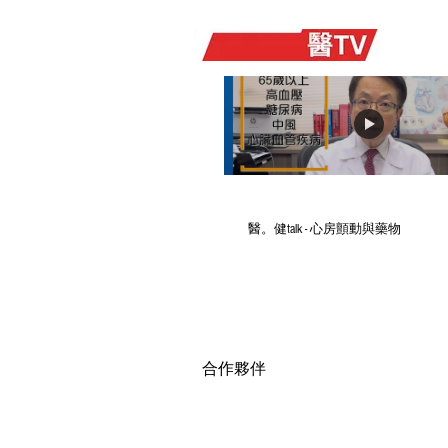
醫。健talk - 心房顫動與藥物
​合作夥伴