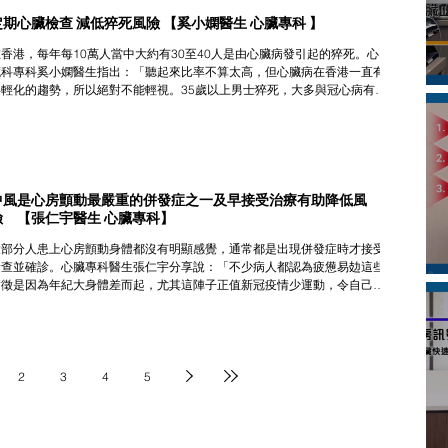
定期心臟檢查 減低猝死風險 【奚小嫻醫生 心臟專科 】
在香港，每年每10萬人當中大約有30至40人是由心臟病發引起的猝死。心
臟科專科奚小嫻醫生指出：「聽起來比率不算太高，但心臟病在香港一直有
年輕化的趨勢，所以絕對不能輕視。35歲以上男士猝死，大多與冠心病有
關；而當猝死發生在35歲以下，較多由先天性或遺傳性心臟病，又或者原發
心...
中風是心房顫動最嚴重的併發症之一及早接受治療有助降低風
險 【張仁宇醫生 心臟專科】
大部分人患上心房顫動身體都沒有明顯感覺，通常都是出現併發症時才接受
檢查並確診。心臟專科醫生張仁宇分享說：「不少病人都認為疲憊易攰這些
病徵是因為年紀大身體差而起，尤其這陣子正值新冠疫情少運動，令自己誤
認為身體變差才出現心悸易攰等徵狀，最常見的是到中風入院才得知患有心
顫動，錯...
2
3
4
5