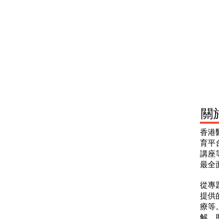
​
香港
育平
講座
最全
從專
提供
療等
解，