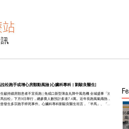
資訊
主頁
醫專訪
醫TV
醫點滴
聯絡我
馬拉松跑手或增心房顫動風險 [心臟科專科 | 劉駿良醫生]
Fe
生籲持續房顫患者不宜長跑 | 免戒口新型薄血丸降中風危機 全城盛事「渣
打馬拉松」下月9日舉行，總參賽人數預計多達7.4萬。近年長跑風氣熾熱，
但曾發生多宗跑手猝死事件。心臟科專科劉駿良醫生坦言，「半馬」、「全
馬」等高強度運動未必適合心臟病人或長期病患者，研究發現持續參與馬
..