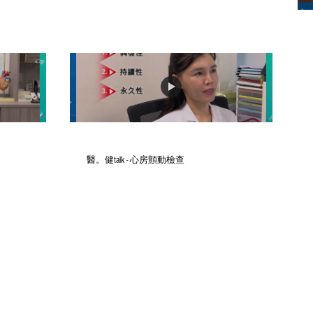
醫。健talk - 心房顫動檢查