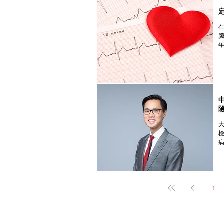
性
房
1