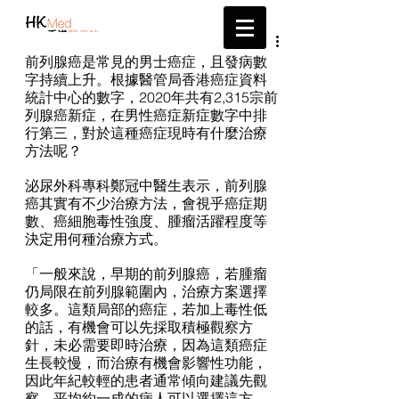
帶給您最新的醫療資訊
前列腺癌是常見的男士癌症，且發病數
字持續上升。根據醫管局香港癌症資料
統計中心的數字，2020年共有2,315宗前
列腺癌新症，在男性癌症新症數字中排
行第三，對於這種癌症現時有什麼治療
方法呢？
泌尿外科專科鄭冠中醫生表示，前列腺
癌其實有不少治療方法，會視乎癌症期
數、癌細胞毒性強度、腫瘤活躍程度等
決定用何種治療方式。
「一般來說，早期的前列腺癌，若腫瘤
仍局限在前列腺範圍內，治療方案選擇
較多。這類局部的癌症，若加上毒性低
的話，有機會可以先採取積極觀察方
針，未必需要即時治療，因為這類癌症
生長較慢，而治療有機會影響性功能，
因此年紀較輕的患者通常傾向建議先觀
察。平均約一成的病人可以選擇這方