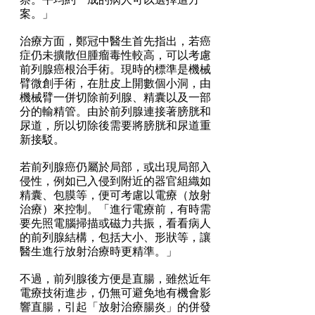
案。」
治療方面，鄭冠中醫生首先指出，若癌
症仍未擴散但腫瘤毒性較高，可以考慮
前列腺癌根治手術。現時的標準是機械
臂微創手術，在肚皮上開數個小洞，由
機械臂一併切除前列腺、精囊以及一部
分的輸精管。由於前列腺連接著膀胱和
尿道，所以切除後需要將膀胱和尿道重
新接駁。
若前列腺癌仍屬於局部，或出現局部入
侵性，例如已入侵到附近的器官組織如
精囊、包膜等，便可考慮以電療（放射
治療）來控制。「進行電療前，有時需
要先照電腦掃描或磁力共振，看看病人
的前列腺結構，包括大小、形狀等，讓
醫生進行放射治療時更精準。」
不過，前列腺後方便是直腸，雖然近年
電療技術進步，仍無可避免地有機會影
響直腸，引起「放射治療腸炎」的併發