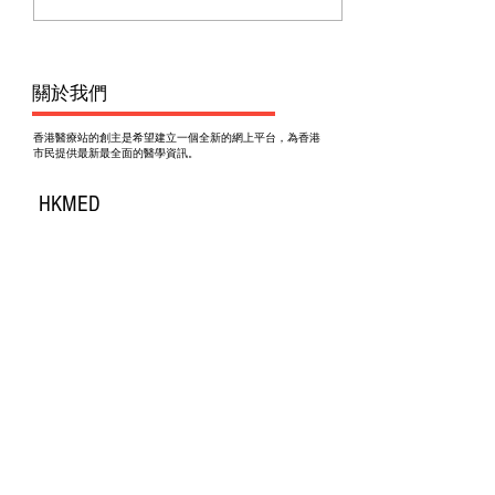
​關於我們
香港醫療站的創主是希望建立一個全新的網上平台，為香港
市民提供最新最全面的醫學資訊。
HKMED
Join our mailing list
Subscribe Now