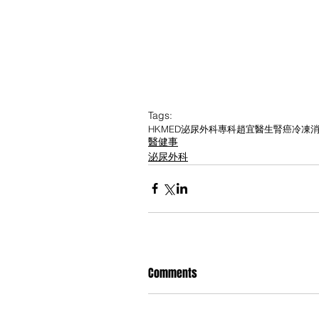
Tags:
HKMED
泌尿外科專科
趙宜醫生
腎癌
冷凍
醫健事
泌尿外科
Comments