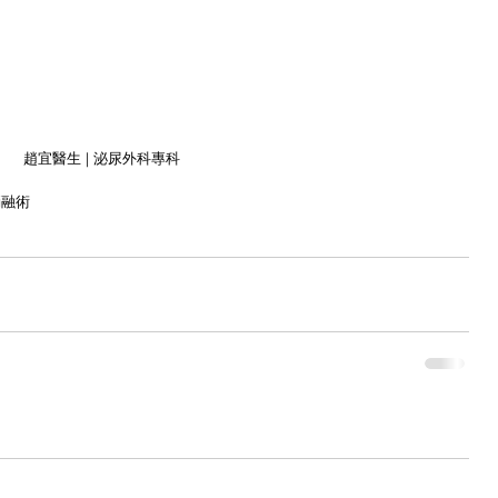
趙宜醫生 | 泌尿外科專科
消融術