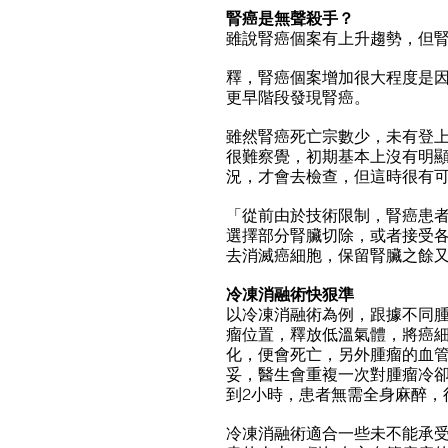
腎癌是無聲殺手？
雖說腎癌個案有上升趨勢，但
釋，腎癌個案增加很大程度是
更早階段發現腎癌。
雖然腎癌死亡宗數少，未有登
很難察覺，初期基本上沒有明
況，才會去檢查，但這時很有
「從前由於技術限制，腎癌患
選擇部分腎臟切除，或者接受
去消滅癌細胞，保留腎臟之餘
冷凍消融術快狠準
以冷凍消融術為例，跟據不同
瘤位置，釋放低溫氣體，將癌
化，便會死亡，另外腫瘤的血
妥，醫生會重複一次對腫瘤冷卻
到2小時，患者無需全身麻醉，
冷凍消融術適合一些未不能承