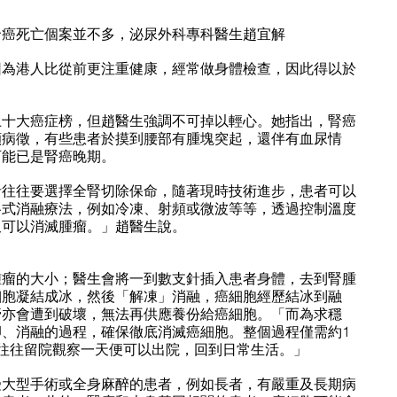
腎癌死亡個案並不多，泌尿外科專科醫生趙宜解
因為港人比從前更注重健康，經常做身體檢查，因此得以於
上十大癌症榜，但趙醫生強調不可掉以輕心。她指出，腎癌
顯病徵，有些患者於摸到腰部有腫塊突起，還伴有血尿情
可能已是腎癌晚期。
者往往要選擇全腎切除保命，隨著現時技術進步，患者可以
各式消融療法，例如冷凍、射頻或微波等等，透過控制溫度
又可以消滅腫瘤。」趙醫生說。
腫瘤的大小；醫生會將一到數支針插入患者身體，去到腎腫
細胞凝結成冰，然後「解凍」消融，癌細胞經歷結冰到融
管亦會遭到破壞，無法再供應養份給癌細胞。「而為求穩
、消融的過程，確保徹底消滅癌細胞。整個過程僅需約1
往往留院觀察一天便可以出院，回到日常生活。」
受大型手術或全身麻醉的患者，例如長者，有嚴重及長期病