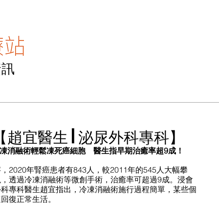
資訊
主頁
醫專訪
醫TV
醫點滴
聯絡我
【趙宜醫生 | 泌尿外科專科】
凍消融術輕鬆凍死癌細胞　醫生指早期治癒率超9成！
020年腎癌患者有843人，較2011年的545人大幅攀
，透過冷凍消融術等微創手術，治癒率可超過9成。浸會
外科專科醫生趙宜指出，冷凍消融術施行過程簡單，某些個
速回復正常生活。