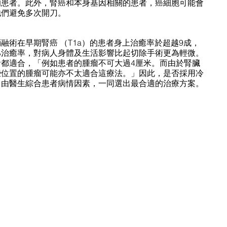
的患者。此外，腎癌和本身基因相關的患者，癌細胞可能會
他們避免多次開刀。
融術在早期腎癌 （T1a）的患者身上治癒率於超越9成，
%治癒率，對病人身體及生活影響比起切除手術更為輕微。
都適合，「例如患者的腫瘤不可大過4厘米。而由於腎臟
些位置的腫瘤可能亦不太適合這療法。」因此，是否採用冷
，由醫生綜合患者病情因素，一同選出最合適的治療方案。