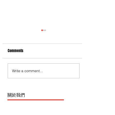
Comments
Write a comment...
最新話題作: 心臟健康頻道
（H2C）即將上映「全心院
線」
​關於我們
香港醫療站的創主是希望建立一個全新的網上平台，為香港
市民提供最新最全面的醫學資訊。