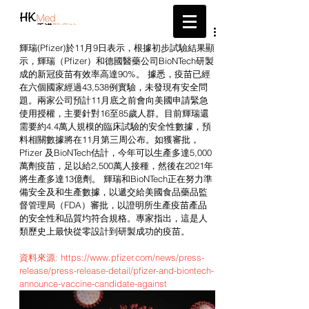
帶給您最新的醫療資訊
輝瑞(Pfizer)於11月9日表示，根據初步試驗結果顯
示，輝瑞（Pfizer）和德國醫藥公司BioNTech研製
成的新冠疫苗有效率高達90%。 據悉，疫苗已經
在六個國家經過43,538例實驗，未發現有安全問
題。兩家公司預計11月底之前會向美國申請緊急
使用授權，主要針對16至85歲人群。目前輝瑞還
需要約4.4萬人規模的臨床試驗的安全性數據，預
料相關數據將在11月第三周公布。如獲審批，
Pfizer 及BioNTech估計，今年可以生產多達5,000
萬劑疫苗，足以給2,500萬人接種，然後在2021年
將生產多達13億劑。 輝瑞和BioNTech正在努力準
備安全及和生產數據，以遞交給美國食品藥品監
督管理局（FDA）審批，以證明所生產疫苗產品
的安全性和品質圴符合規格。專家指出，這是人
類歷史上最快從零設計到研製成功的疫苗。
資料來源: https://www.pfizer.com/news/press-
release/press-release-detail/pfizer-and-biontech-
announce-vaccine-candidate-against