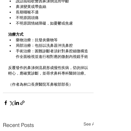
說話或唱歌會因鼻涕倒流而中斷  
鼻涕變黃或帶血絲  
長期咽喉不適  
不明原因頭痛  
不明原因情緒障礙，如憂鬱或焦慮 
治療方式
藥物治療：抗發炎藥物等  
局部治療：包括以洗鼻器沖洗鼻腔  
手術治療：困難診斷者須針對鼻腔細微構造
作全面檢視並進行相對應的微創內視鏡手術 
反覆發作的鼻涕倒流易形成慢性疾病，切勿掉以
輕心，應確實診斷，並尋求鼻科專科醫師治療。
（作者為林口長庚醫院耳鼻喉部部長）
See All
Recent Posts