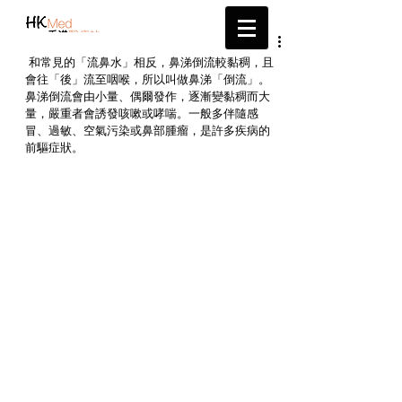
帶給您最新的醫療資訊
 和常見的「流鼻水」相反，鼻涕倒流較黏稠，且
會往「後」流至咽喉，所以叫做鼻涕「倒流」。
鼻涕倒流會由小量、偶爾發作，逐漸變黏稠而大
量，嚴重者會誘發咳嗽或哮喘。一般多伴隨感
冒、過敏、空氣污染或鼻部腫瘤，是許多疾病的
前驅症狀。