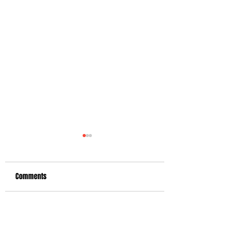
Comments
Write a comment...
定期心臟檢查 減低猝死風