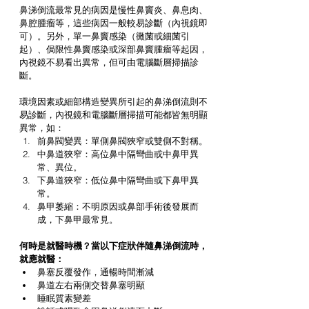
鼻涕倒流最常見的病因是慢性鼻竇炎、鼻息肉、
鼻腔腫瘤等，這些病因一般較易診斷（內視鏡即
可）。另外，單一鼻竇感染（黴菌或細菌引
起）、侷限性鼻竇感染或深部鼻竇腫瘤等起因，
內視鏡不易看出異常，但可由電腦斷層掃描診
斷。
環境因素或細部構造變異所引起的鼻涕倒流則不
易診斷，內視鏡和電腦斷層掃描可能都皆無明顯
異常，如： 
前鼻閥變異：單側鼻閥狹窄或雙側不對稱。  
中鼻道狹窄：高位鼻中隔彎曲或中鼻甲異
常、異位。  
下鼻道狹窄：低位鼻中隔彎曲或下鼻甲異
常。  
鼻甲萎縮：不明原因或鼻部手術後發展而
成，下鼻甲最常見。 
何時是就醫時機？當以下症狀伴隨鼻涕倒流時，
就應就醫：
鼻塞反覆發作，通暢時間漸減  
鼻道左右兩側交替鼻塞明顯  
睡眠質素變差  