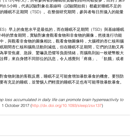
（≤12小時/天)，所有參與者的睡眠在實驗初段時間都變多，而到了第9
均8.5小時，代表試驗對象在基線時（試驗開始前）都處於睡眠不足的
時的睡眠不足期間（TSD）。在整個研究期間，參與者每日所攝入的能量
ES）早上的食慾水平是最低的，而在睡眠不足期間（TSD）與基線睡眠
小時的禁食期間，實驗對象會觀看食物和非食物的圖像，然後進行功能
中，與觀看非食物的圖像相比，觀看食物圖像時，大腦裡的杏仁核和腦
眠期間杏仁核和腦島活動則減低，但在睡眠不足期間，它們的活動又再
為掌管焦慮、急躁、驚嚇及恐懼等負面情緒，而腦島則如一枚硬幣般大
詮釋」來自身體不同部位的訊息，令人感覺到「疼痛」、「飢餓」或者
對食物刺激的客觀反應，睡眠不足可能會增加暴飲暴食的機會。要預防
要有充足的睡眠，並警惕人們輕度的睡眠不足也有可能導致暴飲暴食。
 loss accumulated in daily life can promote brain hyperreactivity to 
, 1 October 2017 (
http://dx.doi.org/10.1093/sleep/zsx137
)