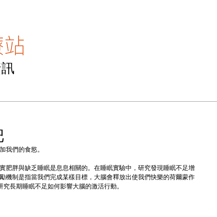
資訊
主頁
醫專訪
醫TV
醫點滴
聯絡我
肥
加我們的食慾。
實肥胖與缺乏睡眠是息息相關的。在睡眠實驗中，研究發現睡眠不足增
勵機制是指當我們完成某樣目標，大腦會釋放出使我們快樂的荷爾蒙作
有研究長期睡眠不足如何影響大腦的激活行動。