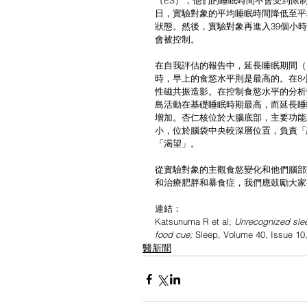
（ES），他們的睡眠時間不會受到限制
日，實驗對象的平均睡眠時間降低至平
狀態。然後，實驗對象再進入39個小
會被控制。
在自我評估的報告中，延長睡眠期間（
時，早上的食慾水平則是最高的。在8
性磁共振造影。在控制食慾水平的分析
島活動在基礎睡眠時期最高，而延長睡
增加。杏仁核位於大腦底部，主要功能
小，位於腦袋中央較深層位置，負責「
「渴望」。
從實驗對象的主觀食慾變化和他們腦部
和治療肥胖和暴食症，我們應鼓勵大家
連結：
Katsunuma R et al; 
Unrecognized sleep
food cue;
 Sleep, Volume 40, Issue 10
醫新聞