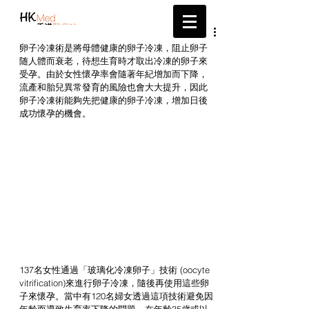
帶給您最新的醫療資訊
卵子冷凍術是將母體健康的卵子冷凍，阻止卵子
随人體而衰老，待想生育時才取出冷凍的卵子來
受孕。由於女性懷孕率會隨著年紀增加而下降，
流產和胎兒異常發育的風險也會大大提升，因此
卵子冷凍術能夠先把健康的卵子冷凍，增加日後
成功懷孕的機會。
137名女性通過「玻璃化冷凍卵子」技術 (oocyte 
vitrification)來進行卵子冷凍，隨後再使用這些卵
子來懷孕。當中有120名婦女透過這項技術避免因