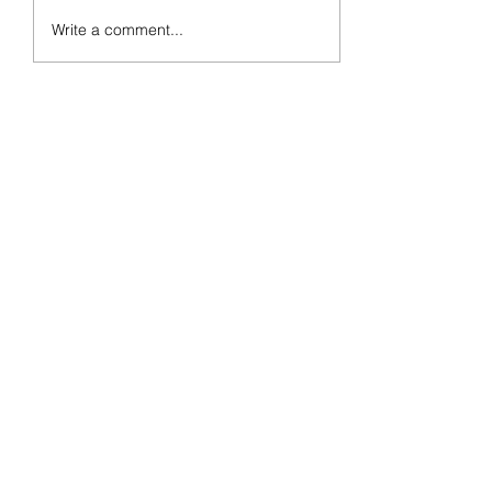
Write a comment...
最新話題作: 心臟健康頻道
（H2C）即將上映「全心院
線」
​關於我們
香港醫療站的創主是希望建立一個全新的網上平台，為香港
市民提供最新最全面的醫學資訊。
HKMED
Join our mailing list
Subscribe Now