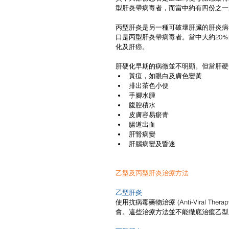
型肝炎帶病毒者，而當中約有四份之一
丙型肝炎是另一種可破壞肝臟的肝炎病
口是丙型肝炎帶病毒者。當中大約20
化及肝癌。
肝硬化早期的病徵並不明顯。但當肝硬
黃疸，如眼白及膚色變黃  
排出茶色小便  
手腳水腫  
腹腔積水  
皮膚容易瘀青  
腸道出血  
肝腎病變  
肝腦病變及昏迷 
乙型及丙型肝炎治療方法
乙型肝炎
使用抗病毒藥物治療 (Anti-Viral
會。這些治療方法並不能徹底治癒乙型