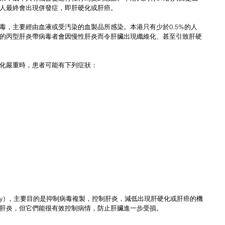
人最終會出現併發症，即肝硬化或肝癌。
毒，主要經由血液或受汚染的血製品所感染。本港只有少於0.5%的人
%的丙型肝炎帶病毒者會因慢性肝炎而令肝臟出現纖維化、甚至引致肝硬
化嚴重時，患者可能有下列症狀： 
 Therapy) ，主要目的是抑制病毒複製，控制肝炎，減低出現肝硬化或肝癌的機
肝炎，但它們能很有效控制病情，防止肝臟進一步受損。