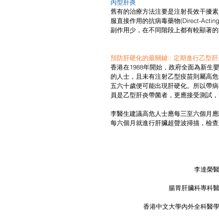
丙型肝炎
舊有的治療方法注要是注射長效干擾素
服直接作用的抗病毒藥物(Direct-Act
副作用少，在不同階段上都有較顯著的
預防肝硬化的最關鍵:: 定期進行乙型
香港在1988年開始，政府全面為新生
的人士，且未有注射乙型疫苗則屬高危
五六十歲便可能出現肝硬化。所以帶病
員是乙型肝炎帶菌者，更應接受測試，
李醫生建議高危人士應每三至六個月應
每六個月就進行肝臟超聲波掃描，檢查
李達榮
腸胃肝臟科專科
香港中文大學內外全科醫