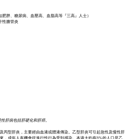
如肥胖、糖尿病、血壓高、血脂高等『三高』人士）  
性膽管炎  
慢性肝病包括肝硬化和肝癌。
及丙型肝炎，主要經由血液或體液傳染。乙型肝炎可引起急性及慢性肝
來，成年人有機會從進行性行為受到感染。本港大約有8%的人口是乙