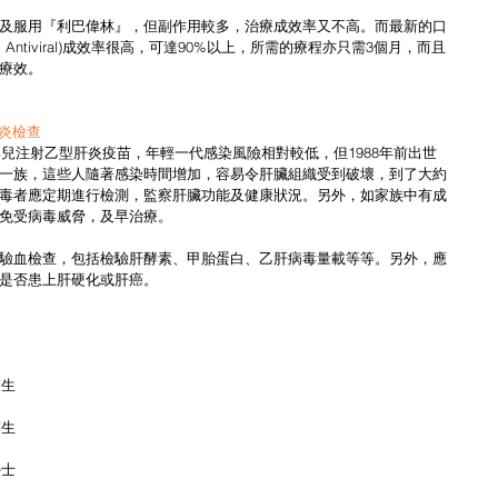
及服用『利巴偉林』，但副作用較多，治療成效率又不高。而最新的口
ing Antiviral)成效率很高，可達90%以上，所需的療程亦只需3個月，而且
療效。
肝炎檢查
嬰兒注射乙型肝炎疫苗，年輕一代感染風險相對較低，但1988年前出世
一族，這些人隨著感染時間增加，容易令肝臟組織受到破壞，到了大約
毒者應定期進行檢測，監察肝臟功能及健康狀況。另外，如家族中有成
免受病毒威脅，及早治療。
驗血檢查，包括檢驗肝酵素、甲胎蛋白、乙肝病毒量載等等。另外，應
是否患上肝硬化或肝癌。
醫生
醫生
學士