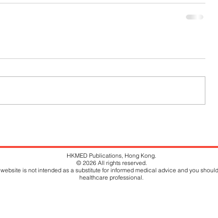
HKMED Publications, Hong Kong.
© 2026 All rights reserved.
website is not intended as a substitute for informed medical advice and you should
healthcare professional.