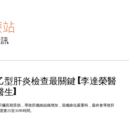
資訊
主頁
醫專訪
醫TV
醫點滴
聯絡我
乙型肝炎檢查最關鍵 [李達榮醫
醫生]
，肝臟長期受損，導致肝纖維組織增加，當纖維化嚴重時，最終會導致肝
要20至30年時間。