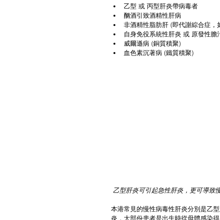
乙型 或 丙型肝炎帶病毒者  
酗酒引致酒精性肝病  
非酒精性脂肪肝 (即代謝綜合症，
自身免役系統性肝炎 或 原發性膽汁
威爾遜病 (銅質積聚)  
血色素沉著病 (鐵質積聚) 
乙型肝炎可引起急性肝炎，更可導致
本港常見的慢性病毒性肝炎分別是乙型
炎，大部份患者是出生時從母體感染得