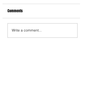
Comments
Write a comment...
最新話題作: 心臟健康頻道
（H2C）即將上映「全心院
線」
​關於我們
香港醫療站的創主是希望建立一個全新的網上平台，為香港
市民提供最新最全面的醫學資訊。
HKMED
Join our mailing list