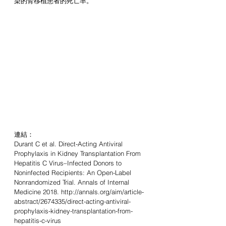
染的腎移植患者的死亡率。”
連結：
Durant C et al. Direct-Acting Antiviral 
Prophylaxis in Kidney Transplantation From 
Hepatitis C Virus–Infected Donors to 
Noninfected Recipients: An Open-Label 
Nonrandomized Trial. Annals of Internal 
Medicine 2018. http://annals.org/aim/article-
abstract/2674335/direct-acting-antiviral-
prophylaxis-kidney-transplantation-from-
hepatitis-c-virus