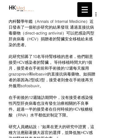
帶給您最新的醫療資訊
內科醫學年鑑（Annals of Internal Medicine）近
日發表了一個初步研究的結果發現 通過直接抗病
毒藥物（direct-acting antiviral）可以把感染丙型
肝炎病毒（HCV）捐贈者的腎臟安全移植給未感
染的患者。
此研究招募了10名等待腎移植的患者，他們願意
接受HCV感染者的腎臟 。等待移植時間大約1個
月，接受者在手術前和手術後的12週每天服用
grazoprevir和elbasvir的直接抗病毒藥物。如捐贈
者的基因為2型或3型，接受者則會在手術後再另
外服用sofosbuvir。
在手術後的12週隨訪期間中，沒有接受者感染慢
性丙型肝炎病毒也沒有發生治療相關的不良事
件。超過一半的接受者在任何時候的HCV核糖核
酸 （RNA）水平都低於制定下限。
研究人員總結說：“如果在更大的研究中證實，這
種方法應顯著擴大器官的選擇，並降低無HCV感