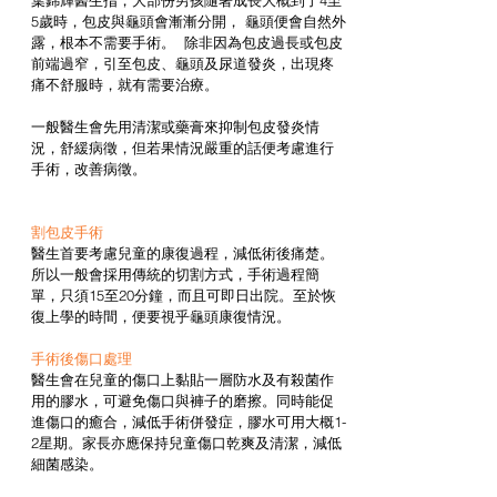
葉錦輝醫生指，大部份男孩隨著成長大概到了4至
5歲時，包皮與龜頭會漸漸分開， 龜頭便會自然外
露，根本不需要手術。  除非因為包皮過長或包皮
前端過窄，引至包皮、龜頭及尿道發炎，出現疼
痛不舒服時，就有需要治療。
一般醫生會先用清潔或藥膏來抑制包皮發炎情
況，舒緩病徵，但若果情況嚴重的話便考慮進行
手術，改善病徵。
割包皮手術
醫生首要考慮兒童的康復過程，減低術後痛楚。
所以一般會採用傳統的切割方式，手術過程簡
單，只須15至20分鐘，而且可即日出院。至於恢
復上學的時間，便要視乎龜頭康復情況。
手術後傷口處理
醫生會在兒童的傷口上黏貼一層防水及有殺菌作
用的膠水，可避免傷口與褲子的磨擦。同時能促
進傷口的癒合，減低手術併發症，膠水可用大概1-
2星期。家長亦應保持兒童傷口乾爽及清潔，減低
細菌感染。