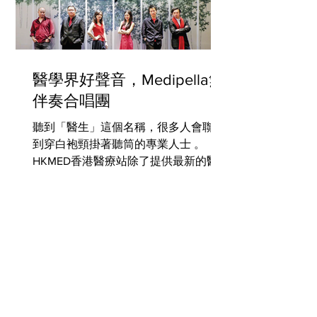
醫學界好聲音，Medipella無
伴奏合唱團
聽到「醫生」這個名稱，很多人會聯想
到穿白袍頸掛著聽筒的專業人士 。
HKMED香港醫療站除了提供最新的醫
療資訊外，也希望透過「醫點滴」報導
分享醫生診症外的興趣，把醫生少為人
知的一面與讀者分享，讓我們對醫生們
有更多的認識。 [endif]...
HKMED