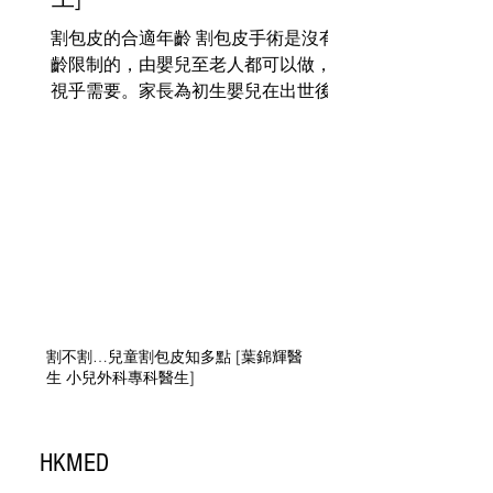
割包皮的合適年齡 割包皮手術是沒有年
齡限制的，由嬰兒至老人都可以做，但
視乎需要。家長為初生嬰兒在出世後進
行割包皮手術，除了因為宗教信仰外，
亦因為剛出生的嬰兒通常祇需要局部麻
醉，但當幼兒到了一定年齡，做此手術
就有機會需要進行全身麻醉。...
割不割…兒童割包皮知多點 [葉錦輝醫
生 小兒外科專科醫生]
HKMED