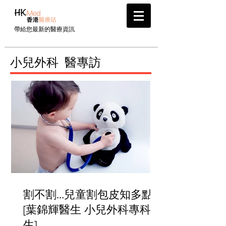
帶給您最新的醫療資訊
小兒外科 ​醫專訪
割不割…兒童割包皮知多點
[葉錦輝醫生 小兒外科專科醫
生]