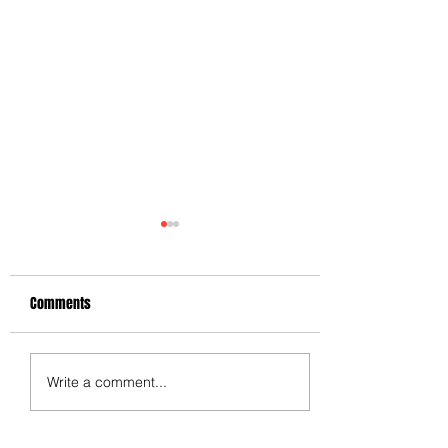
Comments
Write a comment...
最新話題作: 心臟健康頻道
（H2C）即將上映「全心院
線」