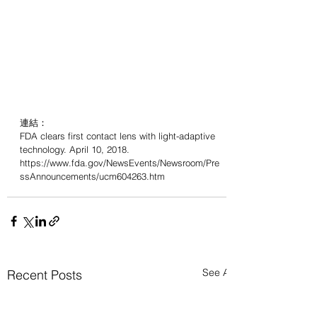
連結：
FDA clears first contact lens with light-adaptive 
technology. April 10, 2018. 
https://www.fda.gov/NewsEvents/Newsroom/Pre
ssAnnouncements/ucm604263.htm
See All
Recent Posts