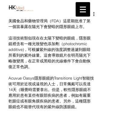
帶給您最新的醫療資訊
美國食品和藥物管理局（FDA）這星期批准了第
一個當暴露在陽光下會變暗的隱形眼鏡上市。
這項技術類似現在在太陽下變暗的眼鏡，隱形眼
鏡裡含有一種光致變色添加劑（photochromic 
additive)，可根據紫外線的強度調整過濾到眼睛
所看到的紫外線量。這會導致鏡片在明亮陽光下
略微變黑，在正常或黑暗的光線條件下會自動恢
復正常色調。
Acuvue Oasys隱形眼鏡的Transitions Light智能技
術可用於近視或遠視的人士，日常佩戴可以長達
14天（睡覺時需要拿出。但是，軟性隱形眼鏡不
應用於患有某些有眼部疾病的患者，例如有嚴重
乾眼症或有眼角膜疾病的患者。另外，這種隱形
眼鏡也不能替代現有的紫外線防護眼鏡。