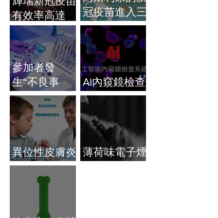
輝瑞新冠疫苗
冠疫苗進入三
有效率高達
期臨床試驗
90%
參加者發
生“不良事
AI內窺鏡檢查
件”後，強生
準確度高
公司的冠狀病
毒疫苗試驗暫
停
異位性皮膚炎
薄荷味電子煙
突破性治療
致癌物超標