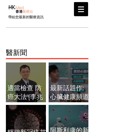
帶給您最新的醫療資訊
​醫新聞
適當檢查 防
最新話題作:
癌大法 [李兆
心臟健康頻道
康醫生 臨床
（H2C）即將
腫瘤科專科醫
上映「全心院
生]
線」
阿斯利康的新