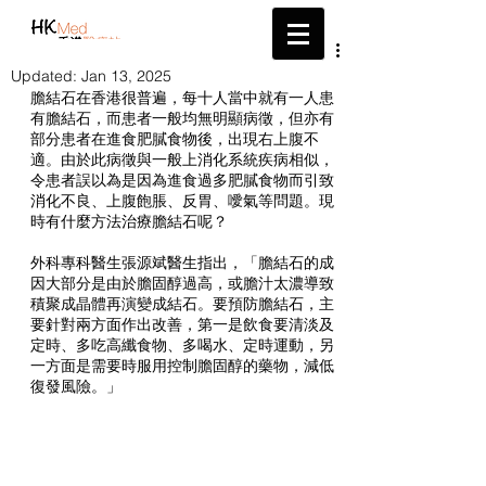
帶給您最新的醫療資訊
Updated:
Jan 13, 2025
膽結石在香港很普遍，每十人當中就有一人患
有膽結石，而患者一般均無明顯病徵，但亦有
部分患者在進食肥膩食物後，出現右上腹不
適。由於此病徵與一般上消化系統疾病相似，
令患者誤以為是因為進食過多肥膩食物而引致
消化不良、上腹飽脹、反胃、噯氣等問題。現
時有什麼方法治療膽結石呢？
外科專科醫生張源斌醫生指出，「膽結石的成
因大部分是由於膽固醇過高，或膽汁太濃導致
積聚成晶體再演變成結石。要預防膽結石，主
要針對兩方面作出改善，第一是飲食要清淡及
定時、多吃高纖食物、多喝水、定時運動，另
一方面是需要時服用控制膽固醇的藥物，減低
復發風險。」