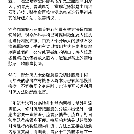
查，「檢查是希望排除其他引致上腹
絞
痛的原
因，如胃炎、胃潰瘍等。當確定徵狀是由膽結
石引起後，醫生會再按情況為患者進行手術或
其他紓緩方法，改善情況。」
治療膽囊結石及膽管結石的最有效方法是膽囊
切除術。現今外科手術已可採用微創及內鏡技
術進行相關治療。由於大部分病人的膽結石絞
痛都屬輕微，手術主要以微創方式在患者腹部
刺穿數個約一公分或更微細的切口，將內鏡及
各種精細的儀器放入體內，透過屏慕上的清晰
顯示，將膽囊切除。
然而，部分病人未必願意接受切除膽囊手術，
而年長的患者亦有機會因為本身患有其他慢性
疾病，不宜接受全身麻醉，此時便可考慮利用
引流方法以紓緩阻塞。
「引流方法可分為體外和體內兩種，體外引流
需植入一條引流管把膽囊的分泌排出體外，但
患者需要一直插著引流管及攜帶引流袋，對日
常生活帶來很多不便。較新的方法是以超聲波
引導進行內視鏡體內引流，方法是直接在膽囊
內放置支架，將膽囊、胃及十二指腸等連在一