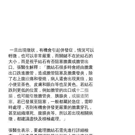
 一旦出現徵狀，有機會引起併發症，情況可以
輕微，也可以非常嚴重，而關鍵不在於結石的
大小，而是視乎結石有否阻塞膽囊或膽管出
口。張醫生解釋：「膽結石很多時會經由膽囊
出口跌進膽管，造成膽管阻塞及膽囊發炎，除
了右上腹
絞
痛和發燒，病人還會出現黃疸，如
小便呈茶色、皮膚和眼白等也呈黃色。若結石
跌到更低的位置，例如膽管的出口或
十二指
腸，
也可能引致膽管炎
、
胰腺炎，
或腸道閉
塞
。若已發展至阻塞，一般都屬於急症，需即
時處理，否則有機會併發更嚴重的膽囊穿孔，
甚至組織壞死、腹膜炎等。所以若出現相關病
徵，都建議盡快及積極處理。」
張醫生表示，要處理膽結石需先進行詳細檢