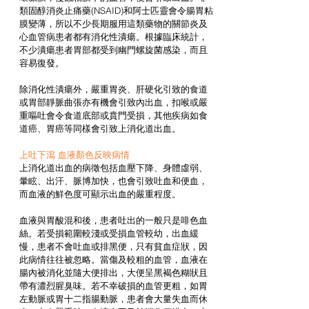
類固醇消炎止痛藥(NSAID)和阿士匹靈會令腸胃粘
膜變薄，所以不少長期服用這類藥物的關節炎及
心血管病患者都有消化性潰瘍。根據臨床統計，
不少潰瘍患者胃部都受到幽門螺旋菌感染，而且
容易復發。 
除消化性潰瘍外，嚴重胃炎、肝硬化引致的食道
或胃部靜脈曲張亦有機會引致內出血，扣喉或嚴
重嘔吐會令食道底部或賁門受損，其他疾病如食
道癌、胃癌等同樣會引致上消化道出血。 
上吐下瀉 血液顏色反映病情 
上消化道出血的病徵包括血壓下降、身體虛弱、
暈眩、出汗、脈博加快，也會引致吐血和便血，
而血液的鮮色度可顯示出血的嚴重程度。 
血液與胃酸混和後，患者吐出的一般只是啡色血
絲。若受損範圍較淺或受損血管較幼，出血緩
慢，患者不會吐血或排黑便，只有貧血症狀，因
此病情往往被忽略。當傷及較粗的血管，血液在
腸內被消化並隨大便排出，大便呈黑褐色糊狀且
帶有濃烈腥臭味。若不幸破損的血管更粗，如胃
左動脈或胃十二指腸動脈，患者會大量失血而休