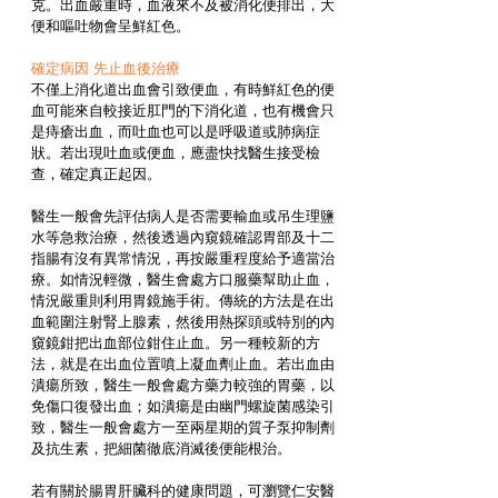
克。出血嚴重時，血液來不及被消化便排出，大
便和嘔吐物會呈鮮紅色。 
確定病因 先止血後治療 
不僅上消化道出血會引致便血，有時鮮紅色的便
血可能來自較接近肛門的下消化道，也有機會只
是痔瘡出血，而吐血也可以是呼吸道或肺病症
狀。若出現吐血或便血，應盡快找醫生接受檢
查，確定真正起因。 
醫生一般會先評估病人是否需要輸血或吊生理鹽
水等急救治療，然後透過內窺鏡確認胃部及十二
指腸有沒有異常情況，再按嚴重程度給予適當治
療。如情況輕微，醫生會處方口服藥幫助止血，
情況嚴重則利用胃鏡施手術。傳統的方法是在出
血範圍注射腎上腺素，然後用熱探頭或特別的內
窺鏡鉗把出血部位鉗住止血。另一種較新的方
法，就是在出血位置噴上凝血劑止血。若出血由
潰瘍所致，醫生一般會處方藥力較強的胃藥，以
免傷口復發出血；如潰瘍是由幽門螺旋菌感染引
致，醫生一般會處方一至兩星期的質子泵抑制劑
及抗生素，把細菌徹底消滅後便能根治。 
若有關於腸胃肝臟科的健康問題，可瀏覽仁安醫