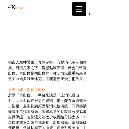
帶給您最新的醫療資訊
都市人精神緊張，食無定時，容易消化不良和胃
痛。日積月累之下，胃壁黏膜受損，便會引致胃
出血。胃出血是內出血的一種，情況嚴重時患者
會失血過多以至休克，可能需要接受手術治療。 
胃出血即上消化道出血 
所謂「胃出血」，準確來說是「上消化道出
血」，出血位置未必在胃部，也可能在食道或十
二指腸，最常見的原因是消化性潰瘍，即胃部潰
瘍或十二指腸潰瘍。腸胃本身的黏膜會分泌黏液
自我保護，若黏液分泌太少或胃酸分泌太多，十
二指腸或胃部會自我消化，出現潰瘍。當潰瘍破
壞黏膜，侵蝕粘膜下的血管，便會引致出血。非